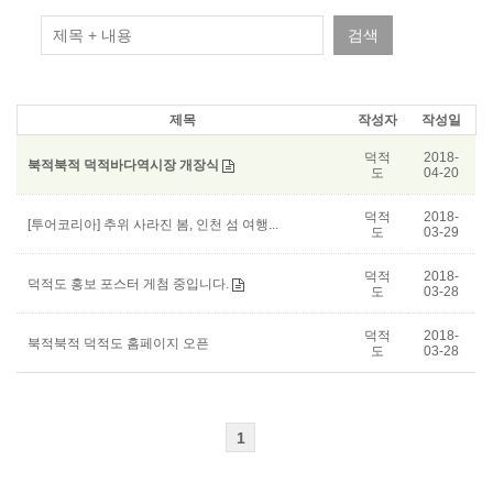
검색
제목
작성자
작성일
덕적
2018-
북적북적 덕적바다역시장 개장식
도
04-20
덕적
2018-
[투어코리아] 추위 사라진 봄, 인천 섬 여행...
도
03-29
덕적
2018-
덕적도 홍보 포스터 게첨 중입니다.
도
03-28
덕적
2018-
북적북적 덕적도 홈페이지 오픈
도
03-28
1