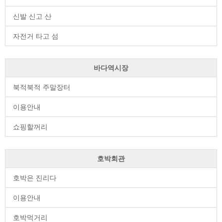
신발 신고 산
자전거 타고 섬
바다역시장
북적북적 주말장터
이용안내
쇼핑할꺼리
호박회관
호박은 진리다
이용안내
호박먹거리