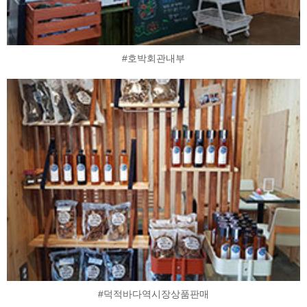
#호박회관내부
#덕적바다역시장상품판매