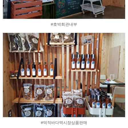
#호박회관내부
#덕적바다역시장상품판매