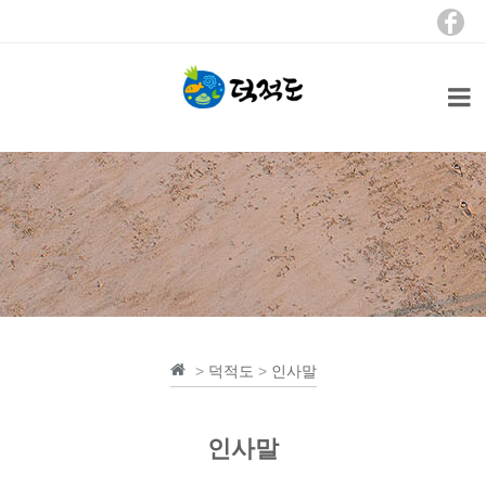
>
덕적도
>
인사말
인사말